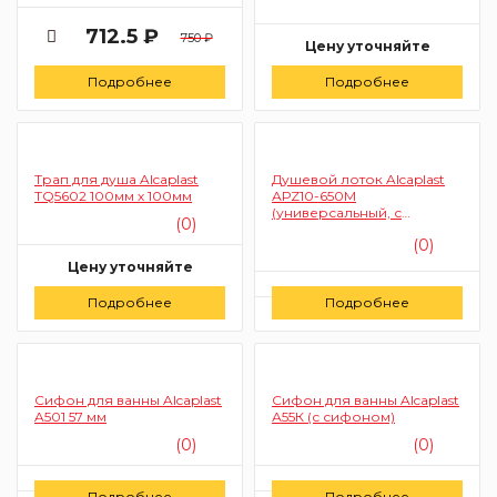
712.5 ₽
750 ₽
Цену уточняйте
Подробнее
Подробнее
Заказать
Трап для душа Alcaplast
Душевой лоток Alcaplast
TQ5602 100мм х 100мм
АРZ10-650М
(универсальный, с
(0)
порогами для решётки)
(0)
Цену уточняйте
Цену уточняйте
Подробнее
Заказать
Подробнее
Заказать
Сифон для ванны Alcaplast
Сифон для ванны Alcaplast
A501 57 мм
А55К (с сифоном)
(0)
(0)
Цену уточняйте
Цену уточняйте
Подробнее
Подробнее