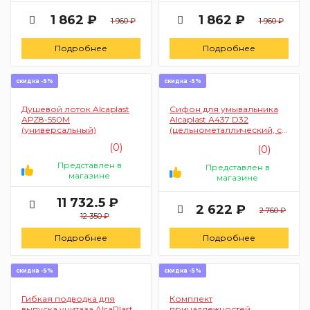
1 862 ₽
1 862 ₽
1 960 ₽
1 960 ₽
Подробнее
Подробнее
скидка -5%
скидка -5%
Душевой лоток Alcaplast
Сифон для умывальника
АРZ8-550M
Alcaplast А437 D32
(универсальный)
(цельнометаллический, с
водосливом 5/4 дюйма)
(0)
(0)
Представлен в
Представлен в
магазине
магазине
11 732.5 ₽
2 622 ₽
2 760 ₽
12 350 ₽
Подробнее
Подробнее
скидка -5%
скидка -5%
Гибкая подводка для
Комплект
выпуска унитаза AlcaPlast
принадлежностей