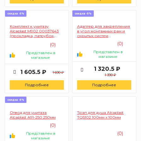
скидка -5%
скидка -5%
Комплект к унитазу
Адаптер для закрепления
Alcaplast М902 00037643
в угол монтажных рам и
(прокладка, патрубок,
скрытых систем
уплотнение патрубка)
инсталляции Alcaplast M918
(0)
(0)
00037645 2шт
Представлен в
Представлен в
магазине
магазине
1 320.5 ₽
1 605.5 ₽
1 690 ₽
1 390 ₽
Подробнее
Подробнее
скидка -5%
Отвод для унитаза
Трап для душа Alcaplast
Alcaplast А91-250 250мм
TQ5102 100мм х 100мм
(0)
(0)
Представлен в
магазине