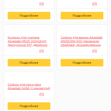
(0)
(0)
Цену уточняйте
Цену уточняйте
Подробнее
Подробнее
Заказать
Заказать
Колено для унитаза
Сифон для ванны Alcaplast
Alcaplast M909 00043401
A505CRM-100 (механизм
(выпускное 90°, двойное,
click/clack, хромированный
цвет черный)
пластик, 100 см)
(0)
(0)
Цену уточняйте
Цену уточняйте
Подробнее
Подробнее
Заказать
Заказать
Сифон для писсуара
Alcaplast A45A (с манжетой)
(0)
Цену уточняйте
Подробнее
Заказать