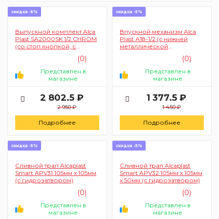
скидка -5%
скидка -5%
Выпускной комплект Alca
Впускной механизм Alca
Plast SA2000SK 1/2 CHROM
Plast А18-1/2 (с нижней
(со стоп кнопкой, с
металлической
нижней металлической
подводкой)
(0)
(0)
подводкой)
Представлен в
Представлен в
магазине
магазине
2 802.5 ₽
1 377.5 ₽
2 950 ₽
1 450 ₽
Подробнее
Подробнее
скидка -5%
скидка -5%
Сливной трап Alcaplast
Сливной трап Alcaplast
Smart APV31 105мм х 105мм
Smart APV32 105мм х 105мм
(с гидрозатвором)
х 50мм (с гидрозатвором)
(0)
(0)
Представлен в
Представлен в
магазине
магазине