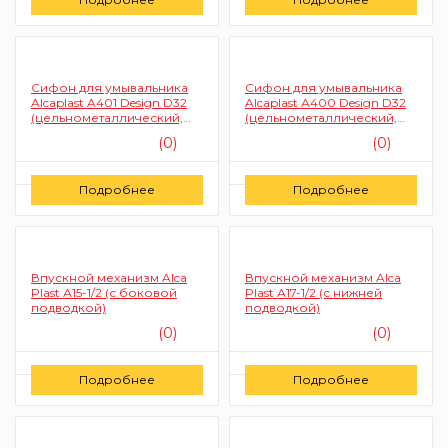
Заказать
Заказать
Сифон для умывальника
Сифон для умывальника
Alcaplast A401 Design D32
Alcaplast А400 Design D32
(цельнометаллический,
(цельнометаллический,
квадратный)
круглый)
(0)
(0)
Цену уточняйте
Цену уточняйте
Подробнее
Подробнее
Заказать
Заказать
Впускной механизм Alca
Впускной механизм Alca
Plast А15-1/2 (с боковой
Plast А17-1/2 (с нижней
подводкой)
подводкой)
(0)
(0)
Цену уточняйте
Цену уточняйте
Подробнее
Подробнее
Заказать
Заказать