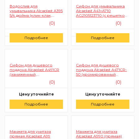
Водослив для
Сифон для умывальника
умывальника Alcaplast А395
Alcaplast A41+A710
5/4 дюйма (клик-клак,
AG2105123710 (с решеткой
цельнометаллический,
и соединением)
(0)
(0)
для пластиковых и
стеклянных
умывальников)
Цену уточняйте
Цену уточняйте
Подробнее
Подробнее
Заказать
Заказать
Сифон для душевого
Сифон для душевого
поддона Alcaplast А491CR
поддона Alcaplast А471CR-
(заниженный,
50 (хромированный
хромированный)
пластик)
(0)
(0)
Цену уточняйте
Цену уточняйте
Подробнее
Заказать
Подробнее
Заказать
Манжета для унитаза
Манжета для унитаза
прямая Alcaplast А99
Alcaplast A990 (прямая)